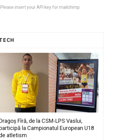
Please insert your API key for mailchimp.
TECH
Dragoș Fîră, de la CSM-LPS Vaslui,
participă la Campionatul European U18
de atletism