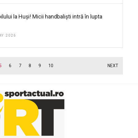
ului la Huși! Micii handbaliști intră în lupta
AY 2026
5
6
7
8
9
10
NEXT