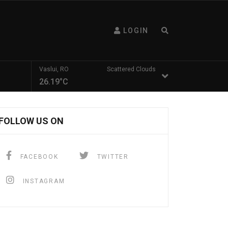
LOGIN
Vaslui, RO
Scattered Clouds
26.19°C
FOLLOW US ON
FACEBOOK
TWITTER
INSTAGRAM