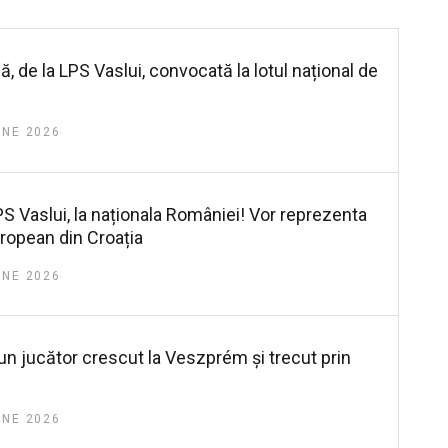
, de la LPS Vaslui, convocată la lotul național de
UNE 2026
LPS Vaslui, la naționala României! Vor reprezenta
ropean din Croația
UNE 2026
un jucător crescut la Veszprém și trecut prin
UNE 2026