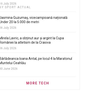
16 July 2026
BY SPORT ACTUAL
Jasmina Guzumaș, vicecampioană națională
Under 20 la 5.000 de metri
06 July 2026
Mirela Lavric, a obținut aur și argint la Cupa
României la atletism de la Craiova
06 July 2026
Bârlădeanca Ioana Antal, pe locul 4 la Maratonul
Muntelui Ceahlău
30 June 2026
MORE TECH