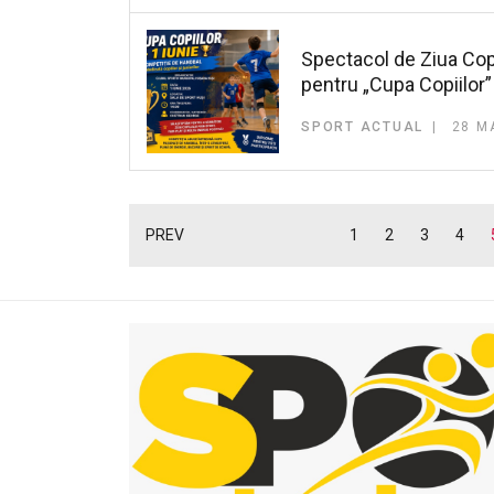
Spectacol de Ziua Copil
pentru „Cupa Copiilor”
SPORT ACTUAL
28 M
PREV
1
2
3
4