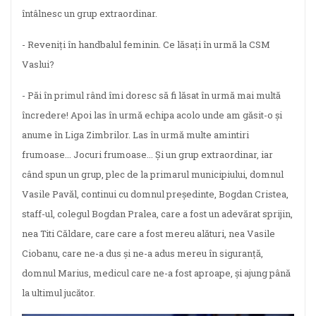
întâlnesc un grup extraordinar.
- Reveniți în handbalul feminin. Ce lăsați în urmă la CSM
Vaslui?
- Păi în primul rând îmi doresc să fi lăsat în urmă mai multă
încredere! Apoi las în urmă echipa acolo unde am găsit-o și
anume în Liga Zimbrilor. Las în urmă multe amintiri
frumoase... Jocuri frumoase... Și un grup extraordinar, iar
când spun un grup, plec de la primarul municipiului, domnul
Vasile Pavăl, continui cu domnul președinte, Bogdan Cristea,
staff-ul, colegul Bogdan Pralea, care a fost un adevărat sprijin,
nea Titi Căldare, care care a fost mereu alături, nea Vasile
Ciobanu, care ne-a dus și ne-a adus mereu în siguranță,
domnul Marius, medicul care ne-a fost aproape, și ajung până
la ultimul jucător.