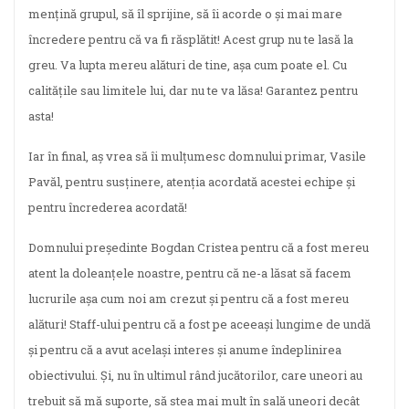
mențină grupul, să îl sprijine, să îi acorde o și mai mare
încredere pentru că va fi răsplătit! Acest grup nu te lasă la
greu. Va lupta mereu alături de tine, așa cum poate el. Cu
calitățile sau limitele lui, dar nu te va lăsa! Garantez pentru
asta!
Iar în final, aș vrea să îi mulțumesc domnului primar, Vasile
Pavăl, pentru susținere, atenția acordată acestei echipe și
pentru încrederea acordată!
Domnului președinte Bogdan Cristea pentru că a fost mereu
atent la doleanțele noastre, pentru că ne-a lăsat să facem
lucrurile așa cum noi am crezut și pentru că a fost mereu
alături! Staff-ului pentru că a fost pe aceeași lungime de undă
și pentru că a avut același interes și anume îndeplinirea
obiectivului. Și, nu în ultimul rând jucătorilor, care uneori au
trebuit să mă suporte, să stea mai mult în sală uneori decât