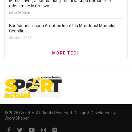
Mirela Lavric, a obținut aur și argint la Cupa României la
atletism de la Craiova
06 July 2026
Bârlădeanca Ioana Antal, pe locul 4 la Maratonul Muntelui
Ceahlău
30 June 2026
MORE TECH
© 2026 Gazette. All Rights Reserved. Design & Developed by
JoomShaper