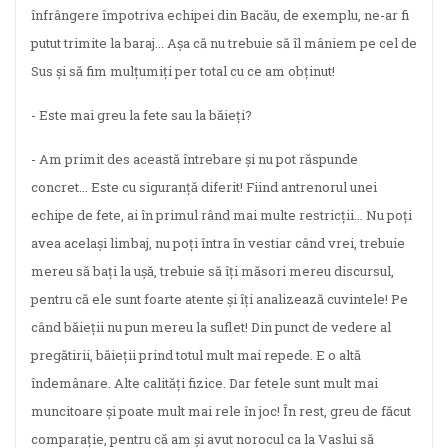
înfrângere împotriva echipei din Bacău, de exemplu, ne-ar fi
putut trimite la baraj... Așa că nu trebuie să îl mâniem pe cel de
Sus și să fim mulțumiți per total cu ce am obținut!
- Este mai greu la fete sau la băieți?
- Am primit des această întrebare și nu pot răspunde
concret... Este cu siguranță diferit! Fiind antrenorul unei
echipe de fete, ai în primul rând mai multe restricții... Nu poți
avea același limbaj, nu poți întra în vestiar când vrei, trebuie
mereu să bați la ușă, trebuie să îți măsori mereu discursul,
pentru că ele sunt foarte atente și îți analizează cuvintele! Pe
când băieții nu pun mereu la suflet! Din punct de vedere al
pregătirii, băieții prind totul mult mai repede. E o altă
îndemânare. Alte calități fizice. Dar fetele sunt mult mai
muncitoare și poate mult mai rele în joc! În rest, greu de făcut
comparație, pentru că am și avut norocul ca la Vaslui să