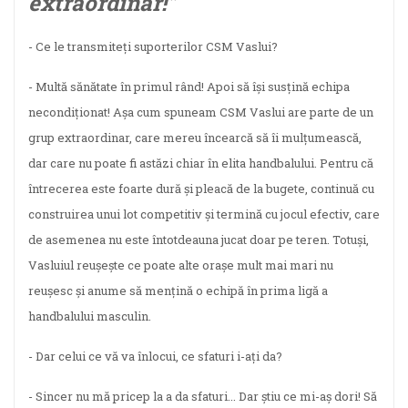
extraordinar!”
- Ce le transmiteți suporterilor CSM Vaslui?
- Multă sănătate în primul rând! Apoi să își susțină echipa
necondiționat! Așa cum spuneam CSM Vaslui are parte de un
grup extraordinar, care mereu încearcă să îi mulțumească,
dar care nu poate fi astăzi chiar în elita handbalului. Pentru că
întrecerea este foarte dură și pleacă de la bugete, continuă cu
construirea unui lot competitiv și termină cu jocul efectiv, care
de asemenea nu este întotdeauna jucat doar pe teren. Totuși,
Vasluiul reușește ce poate alte orașe mult mai mari nu
reușesc și anume să mențină o echipă în prima ligă a
handbalului masculin.
- Dar celui ce vă va înlocui, ce sfaturi i-ați da?
- Sincer nu mă pricep la a da sfaturi... Dar știu ce mi-aș dori! Să