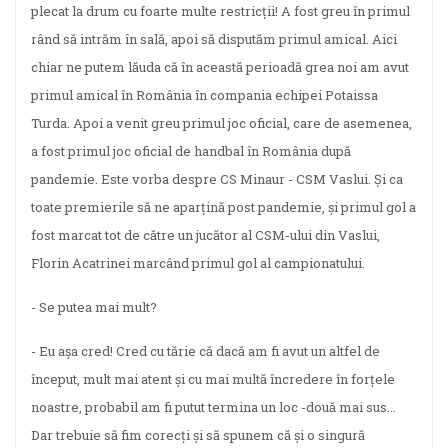
plecat la drum cu foarte multe restricții! A fost greu în primul
rând să intrăm în sală, apoi să disputăm primul amical. Aici
chiar ne putem lăuda că în această perioadă grea noi am avut
primul amical în România în compania echipei Potaissa
Turda. Apoi a venit greu primul joc oficial, care de asemenea,
a fost primul joc oficial de handbal în România după
pandemie. Este vorba despre CS Minaur - CSM Vaslui. Și ca
toate premierile să ne aparțină post pandemie, și primul gol a
fost marcat tot de către un jucător al CSM-ului din Vaslui,
Florin Acatrinei marcând primul gol al campionatului.
- Se putea mai mult?
- Eu așa cred! Cred cu tărie că dacă am fi avut un altfel de
început, mult mai atent și cu mai multă încredere în forțele
noastre, probabil am fi putut termina un loc -două mai sus...
Dar trebuie să fim corecți și să spunem că și o singură