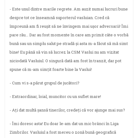
- Este unul dintre marile regrete. Am auzit numai lucruri bune
despre tot ce înseamnă suporterul vasluian. Cred că
împreună am fi reușit să ne învingem mai ușor adversarii! Îmi
pare rău... Dar au fost momente în care am primit câte o vorbă
bună sau un simplu salut pe stradă și asta m-a făcut să mă simt
bine! Eu până să vin să lucrez la CSM Vaslui nu am vizitat
niciodată Vasluiul. O singură dată am fost în tranzit, dar pot
spune că m-am simțit foarte bine la Vaslui!
- Cum vi s-a părut grupul de jucători?
- Extraordinar, loial, muncitor cu un suflet mare!
- Ați dat multă șansă tinerilor, credeți că vor ajunge mai sus?
- Îmi doresc asta! Eu doar le-am dat un mic brânci în Liga
Zimbrilor. Vasluiul a fost mereu o zonă bună geografică