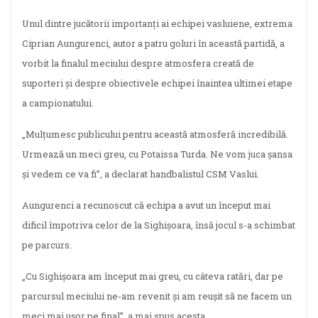
Unul dintre jucătorii importanți ai echipei vasluiene, extrema
Ciprian Aungurenci, autor a patru goluri în această partidă, a
vorbit la finalul meciului despre atmosfera creată de
suporteri și despre obiectivele echipei înaintea ultimei etape
a campionatului.
„Mulțumesc publicului pentru această atmosferă incredibilă.
Urmează un meci greu, cu Potaissa Turda. Ne vom juca șansa
și vedem ce va fi”, a declarat handbalistul CSM Vaslui.
Aungurenci a recunoscut că echipa a avut un început mai
dificil împotriva celor de la Sighișoara, însă jocul s-a schimbat
pe parcurs.
„Cu Sighișoara am început mai greu, cu câteva ratări, dar pe
parcursul meciului ne-am revenit și am reușit să ne facem un
meci mai ușor pe final”, a mai spus acesta.