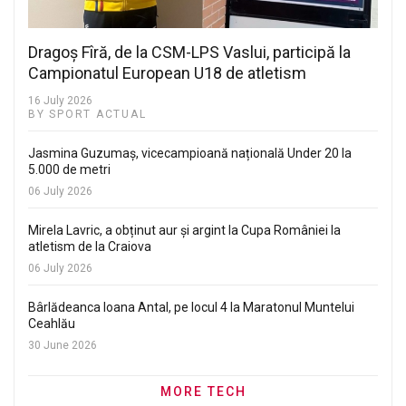
Dragoș Fîră, de la CSM-LPS Vaslui, participă la
Campionatul European U18 de atletism
16 July 2026
BY SPORT ACTUAL
Jasmina Guzumaș, vicecampioană națională Under 20 la
5.000 de metri
06 July 2026
Mirela Lavric, a obținut aur și argint la Cupa României la
atletism de la Craiova
06 July 2026
Bârlădeanca Ioana Antal, pe locul 4 la Maratonul Muntelui
Ceahlău
30 June 2026
MORE TECH