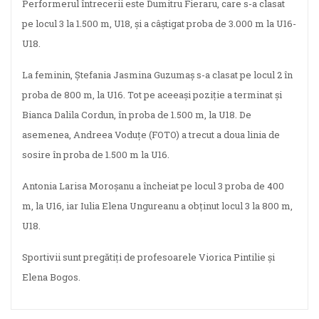
Performerul întrecerii este Dumitru Fieraru, care s-a clasat
pe locul 3 la 1.500 m, U18, și a câștigat proba de 3.000 m la U16-
U18.
La feminin, Ștefania Jasmina Guzumaș s-a clasat pe locul 2 în
proba de 800 m, la U16. Tot pe aceeași poziție a terminat și
Bianca Dalila Cordun, în proba de 1.500 m, la U18. De
asemenea, Andreea Voduțe (FOTO) a trecut a doua linia de
sosire în proba de 1.500 m la U16.
Antonia Larisa Moroșanu a încheiat pe locul 3 proba de 400
m, la U16, iar Iulia Elena Ungureanu a obținut locul 3 la 800 m,
U18.
Sportivii sunt pregătiți de profesoarele Viorica Pintilie și
Elena Bogos.