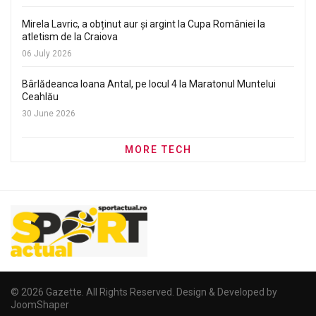
Mirela Lavric, a obținut aur și argint la Cupa României la
atletism de la Craiova
06 July 2026
Bârlădeanca Ioana Antal, pe locul 4 la Maratonul Muntelui
Ceahlău
30 June 2026
MORE TECH
© 2026 Gazette. All Rights Reserved. Design & Developed by
JoomShaper