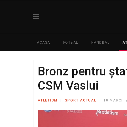
ACASA
FOTBAL
HANDBAL
A
Bronz pentru șta
CSM Vaslui
ATLETISM
SPORT ACTUAL
10 MARCH 