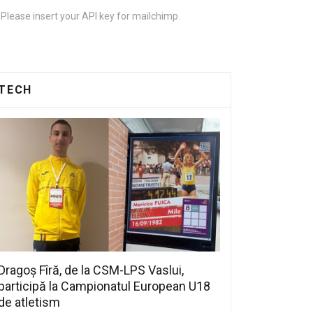
Please insert your API key for mailchimp.
TECH
Dragoș Fîră, de la CSM-LPS Vaslui,
participă la Campionatul European U18
de atletism