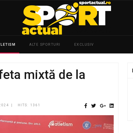
TLETISM
ALTE SPORTURI
EXCLUSIV
feta mixtă de la
2024
HITS: 1361