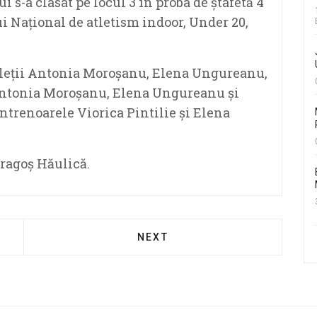
 s-a clasat pe locul 3 în proba de ștafetă 4
ui Național de atletism indoor, Under 20,
leții
Antonia Moroșanu, Elena Ungureanu,
ntonia Moroșanu, Elena Ungureanu și
ntrenoarele Viorica Pintilie și Elena
Dragoș Hăulică.
NEXT