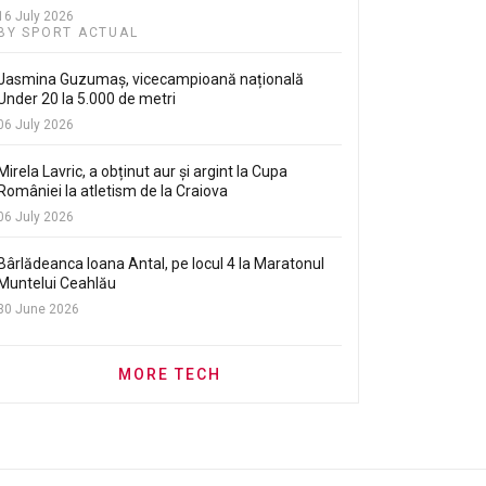
16 July 2026
BY SPORT ACTUAL
Jasmina Guzumaș, vicecampioană națională
Under 20 la 5.000 de metri
06 July 2026
Mirela Lavric, a obținut aur și argint la Cupa
României la atletism de la Craiova
06 July 2026
Bârlădeanca Ioana Antal, pe locul 4 la Maratonul
Muntelui Ceahlău
30 June 2026
MORE TECH