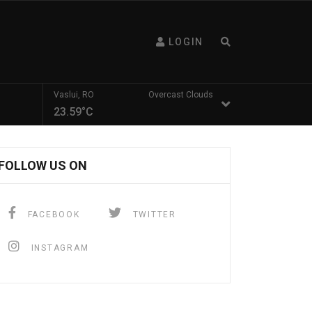
LOGIN
Vaslui, RO
Overcast Clouds
23.59°C
FOLLOW US ON
FACEBOOK
TWITTER
INSTAGRAM