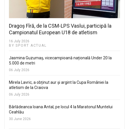
Dragoș Fîră, de la CSM-LPS Vaslui, participă la
Campionatul European U18 de atletism
16 July 2026
BY SPORT ACTUAL
Jasmina Guzumaș, vicecampioană națională Under 20 la
5.000 de metri
06 July 2026
Mirela Lavric, a obținut aur și argint la Cupa României la
atletism de la Craiova
06 July 2026
Bârlădeanca Ioana Antal, pe locul 4 la Maratonul Muntelui
Ceahlău
30 June 2026