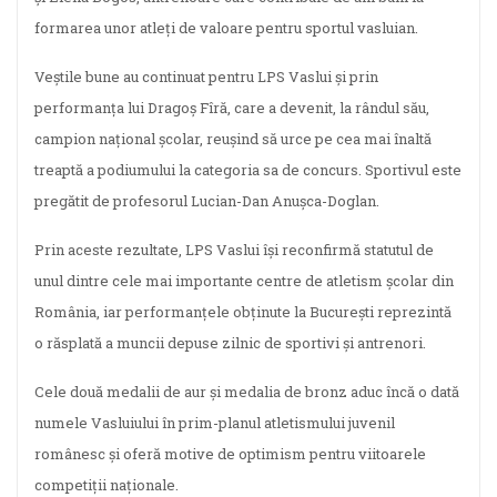
formarea unor atleți de valoare pentru sportul vasluian.
Veștile bune au continuat pentru LPS Vaslui și prin
performanța lui Dragoș Fîră, care a devenit, la rândul său,
campion național școlar, reușind să urce pe cea mai înaltă
treaptă a podiumului la categoria sa de concurs. Sportivul este
pregătit de profesorul Lucian-Dan Anușca-Doglan.
Prin aceste rezultate, LPS Vaslui își reconfirmă statutul de
unul dintre cele mai importante centre de atletism școlar din
România, iar performanțele obținute la București reprezintă
o răsplată a muncii depuse zilnic de sportivi și antrenori.
Cele două medalii de aur și medalia de bronz aduc încă o dată
numele Vasluiului în prim-planul atletismului juvenil
românesc și oferă motive de optimism pentru viitoarele
competiții naționale.