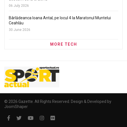
06 July 2026
Bârlădeanca Ioana Antal, pe locul 4 la Maratonul Muntelui
Ceahlău
30 June 2026
MORE TECH
© 2026 Gazette. All Rights Reserved. Design & Developed by
JoomShaper