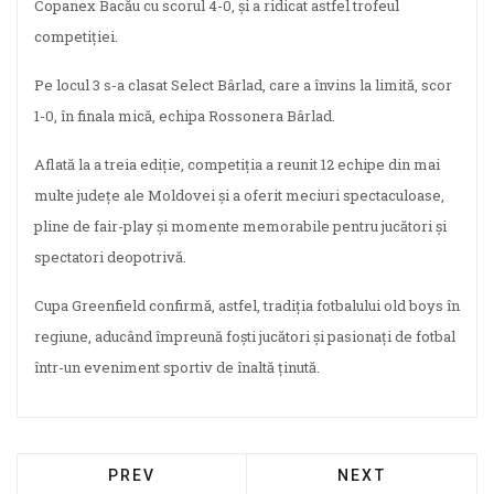
Copanex Bacău cu scorul 4-0, și a ridicat astfel trofeul
competiției.
Pe locul 3 s-a clasat Select Bârlad, care a învins la limită, scor
1-0, în finala mică, echipa Rossonera Bârlad.
Aflată la a treia ediție, competiția a reunit 12 echipe din mai
multe județe ale Moldovei și a oferit meciuri spectaculoase,
pline de fair-play și momente memorabile pentru jucători și
spectatori deopotrivă.
Cupa Greenfield confirmă, astfel, tradiția fotbalului old boys în
regiune, aducând împreună foști jucători și pasionați de fotbal
într-un eveniment sportiv de înaltă ținută.
PREV
NEXT