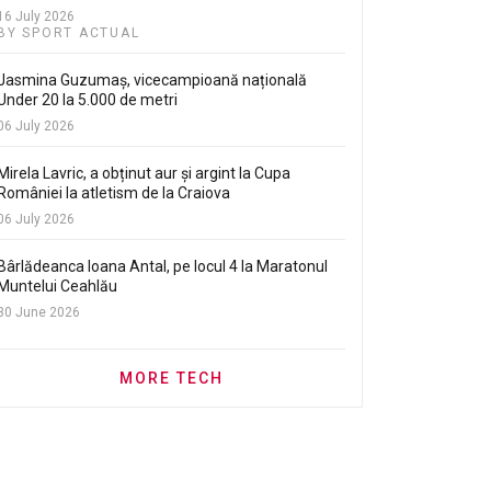
16 July 2026
BY SPORT ACTUAL
Jasmina Guzumaș, vicecampioană națională
Under 20 la 5.000 de metri
06 July 2026
Mirela Lavric, a obținut aur și argint la Cupa
României la atletism de la Craiova
06 July 2026
Bârlădeanca Ioana Antal, pe locul 4 la Maratonul
Muntelui Ceahlău
30 June 2026
MORE TECH