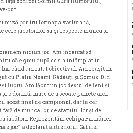
în fața echipei Șoimii Gura Humorului,
ay-out.
cu miză pentru formația vasluiană,
 cere jucătorilor să-și respecte munca și
 pierdem niciun joc. Am încercat să
ntru că e greu după ce s-a întâmplat în
ular, când am ratat obiectivul. Am reușit în
așat cu Piatra Neamț. Rădăuți și Șomuz. Din
și lucru. Am făcut un joc destul de lent și
s și o dorință mare de a scoate puncte aici.
 acest final de campionat, dar le cer
t față de munca lor, de statutul lor și de
 ca jucători. Reprezentăm echipa Primăriei
care joc”, a declarat antrenorul Gabriel