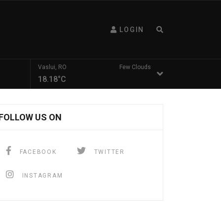
LOGIN
Vaslui, RO
Few Clouds
18.18°C
FOLLOW US ON
FACEBOOK
TWITTER
INSTAGRAM