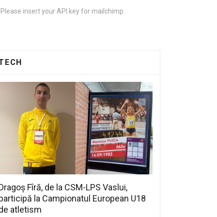
Please insert your API key for mailchimp.
TECH
Dragoș Fîră, de la CSM-LPS Vaslui,
participă la Campionatul European U18
de atletism