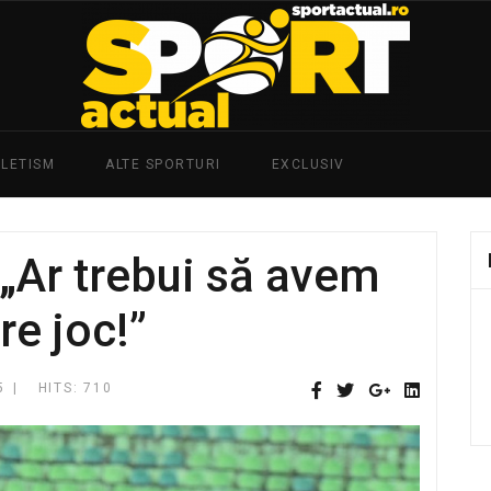
TLETISM
ALTE SPORTURI
EXCLUSIV
 „Ar trebui să avem
re joc!”
5
HITS: 710