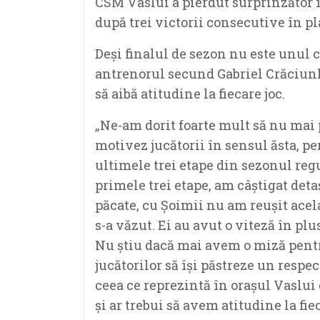
CSM Vaslui a pierdut surprinzător 
după trei victorii consecutive în pl
Deși finalul de sezon nu este unul 
antrenorul secund Gabriel Crăciunle
să aibă atitudine la fiecare joc.
„Ne-am dorit foarte mult să nu mai
motivez jucătorii în sensul ăsta, pe
ultimele trei etape din sezonul reg
primele trei etape, am câștigat det
păcate, cu Șoimii nu am reușit acela
s-a văzut. Ei au avut o viteză în plu
Nu știu dacă mai avem o miză pentru
jucătorilor să își păstreze un respec
ceea ce reprezintă în orașul Vaslui
și ar trebui să avem atitudine la fie