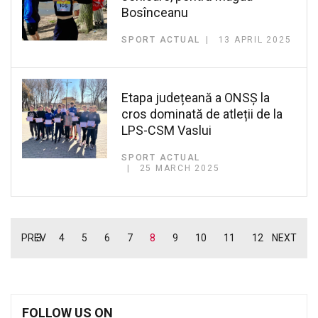
Bosînceanu
SPORT ACTUAL
13 APRIL 2025
Etapa județeană a ONSȘ la
cros dominată de atleții de la
LPS-CSM Vaslui
SPORT ACTUAL
25 MARCH 2025
PREV
3
4
5
6
7
8
9
10
11
12
NEXT
FOLLOW US ON