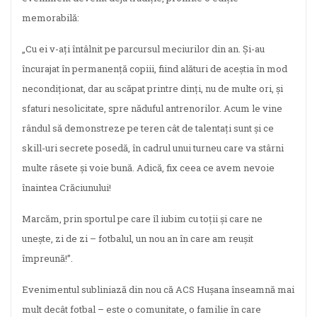
memorabilă:
„Cu ei v-ați întâlnit pe parcursul meciurilor din an. Și-au
încurajat în permanență copiii, fiind alături de aceștia în mod
necondiționat, dar au scăpat printre dinți, nu de multe ori, și
sfaturi nesolicitate, spre năduful antrenorilor. Acum le vine
rândul să demonstreze pe teren cât de talentați sunt și ce
skill-uri secrete posedă, în cadrul unui turneu care va stârni
multe râsete și voie bună. Adică, fix ceea ce avem nevoie
înaintea Crăciunului!
Marcăm, prin sportul pe care îl iubim cu toții și care ne
unește, zi de zi – fotbalul, un nou an în care am reușit
împreună!”.
Evenimentul subliniază din nou că ACS Hușana înseamnă mai
mult decât fotbal – este o comunitate, o familie în care