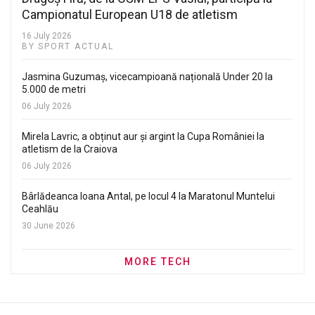
Campionatul European U18 de atletism
16 July 2026
BY SPORT ACTUAL
Jasmina Guzumaș, vicecampioană națională Under 20 la
5.000 de metri
06 July 2026
Mirela Lavric, a obținut aur și argint la Cupa României la
atletism de la Craiova
06 July 2026
Bârlădeanca Ioana Antal, pe locul 4 la Maratonul Muntelui
Ceahlău
30 June 2026
MORE TECH