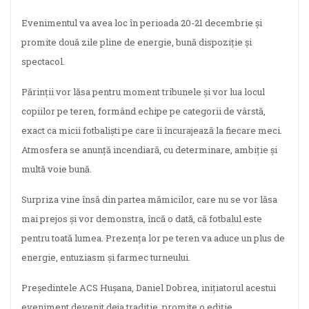
Evenimentul va avea loc în perioada 20-21 decembrie și
promite două zile pline de energie, bună dispoziție și
spectacol.
Părinții vor lăsa pentru moment tribunele și vor lua locul
copiilor pe teren, formând echipe pe categorii de vârstă,
exact ca micii fotbaliști pe care îi încurajează la fiecare meci.
Atmosfera se anunță incendiară, cu determinare, ambiție și
multă voie bună.
Surpriza vine însă din partea mămicilor, care nu se vor lăsa
mai prejos și vor demonstra, încă o dată, că fotbalul este
pentru toată lumea. Prezența lor pe teren va aduce un plus de
energie, entuziasm și farmec turneului.
Președintele ACS Hușana, Daniel Dobrea, inițiatorul acestui
eveniment devenit deja tradiție, promite o ediție