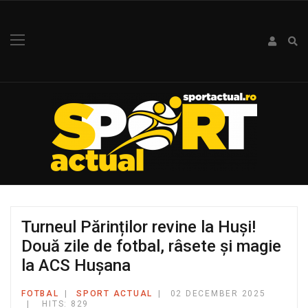
Turneul Părinților revine la Huși!
Două zile de fotbal, râsete și magie
la ACS Hușana
FOTBAL
SPORT ACTUAL
02 DECEMBER 2025
HITS: 829