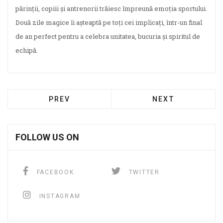
părinții, copiii și antrenorii trăiesc împreună emoția sportului.
Două zile magice îi așteaptă pe toți cei implicați, într-un final
de an perfect pentru a celebra unitatea, bucuria și spiritul de
echipă.
PREV
NEXT
FOLLOW US ON
FACEBOOK
TWITTER
INSTAGRAM