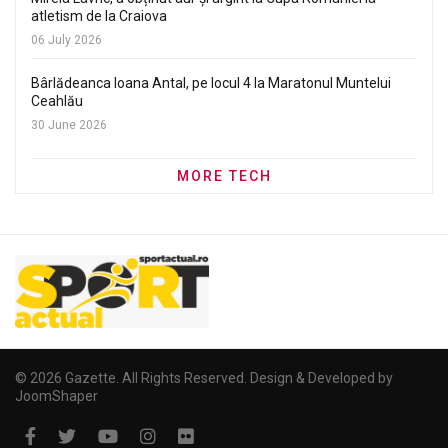
atletism de la Craiova
06 July 2026
Bârlădeanca Ioana Antal, pe locul 4 la Maratonul Muntelui
Ceahlău
30 June 2026
MORE TECH
© 2026 Gazette. All Rights Reserved. Design & Developed by
JoomShaper