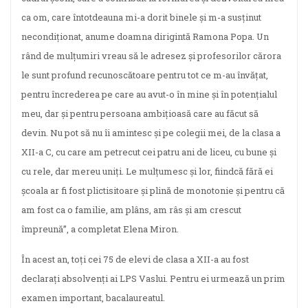
ca om, care întotdeauna mi-a dorit binele și m-a susținut
necondiționat, anume doamna dirigintă Ramona Popa. Un
rând de mulțumiri vreau să le adresez și profesorilor cărora
le sunt profund recunoscătoare pentru tot ce m-au învățat,
pentru încrederea pe care au avut-o în mine și în potențialul
meu, dar și pentru persoana ambițioasă care au făcut să
devin. Nu pot să nu îi amintesc și pe colegii mei, de la clasa a
XII-a C, cu care am petrecut cei patru ani de liceu, cu bune și
cu rele, dar mereu uniți. Le mulțumesc și lor, fiindcă fără ei
școala ar fi fost plictisitoare și plină de monotonie și pentru că
am fost ca o familie, am plâns, am râs și am crescut
împreună”, a completat Elena Miron.
În acest an, toți cei 75 de elevi de clasa a XII-a au fost
declarați absolvenți ai LPS Vaslui. Pentru ei urmează un prim
examen important, bacalaureatul.