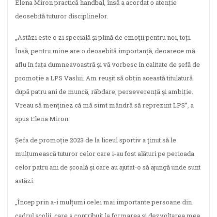
Elena Miron practică handbal, însă a acordat o atenție
deosebită tuturor disciplinelor.
„Astăzi este o zi specială și plină de emoții pentru noi, toți.
Însă, pentru mine are o deosebită importanță, deoarece mă
aflu în fața dumneavoastră și vă vorbesc în calitate de șefă de
promoție a LPS Vaslui. Am reușit să obțin această titulatură
după patru ani de muncă, răbdare, perseverență și ambiție.
Vreau să menținez că mă simt mândră să reprezint LPS”, a
spus Elena Miron.
Șefa de promoție 2023 de la liceul sportiv a ținut să le
mulțumească tuturor celor care i-au fost alături pe perioada
celor patru ani de școală și care au ajutat-o să ajungă unde sunt
astăzi.
„Încep prin a-i mulțumi celei mai importante persoane din
cadrul școlii, care a contribuit la formarea și dezvoltarea mea