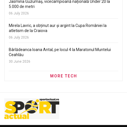
Jasmina Guzumaș, vicecampioană națională Under 20 la
5.000 de metri
06 July 2026
Mirela Lavric, a obținut aur și argint la Cupa României la
atletism de la Craiova
06 July 2026
Bârlădeanca Ioana Antal, pe locul 4 la Maratonul Muntelui
Ceahlău
30 June 2026
MORE TECH