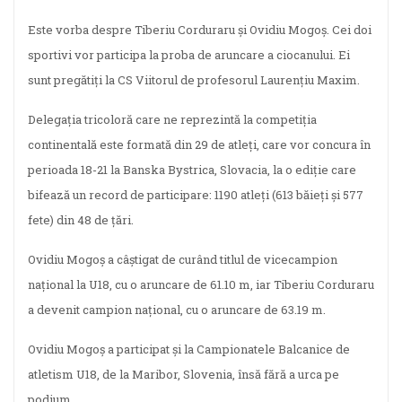
Este vorba despre Tiberiu Corduraru și Ovidiu Mogoș. Cei doi
sportivi vor participa la proba de aruncare a ciocanului. Ei
sunt pregătiți la CS Viitorul de profesorul Laurențiu Maxim.
Delegația tricoloră care ne reprezintă la competiția
continentală este formată din 29 de atleți, care vor concura în
perioada 18-21 la Banska Bystrica, Slovacia, la o ediție care
bifează un record de participare: 1190 atleți (613 băieți și 577
fete) din 48 de țări.
Ovidiu Mogoș a câștigat de curând titlul de vicecampion
național la U18, cu o aruncare de 61.10 m, iar Tiberiu Corduraru
a devenit campion național, cu o aruncare de 63.19 m.
Ovidiu Mogoș a participat și la Campionatele Balcanice de
atletism U18, de la Maribor, Slovenia, însă fără a urca pe
podium.